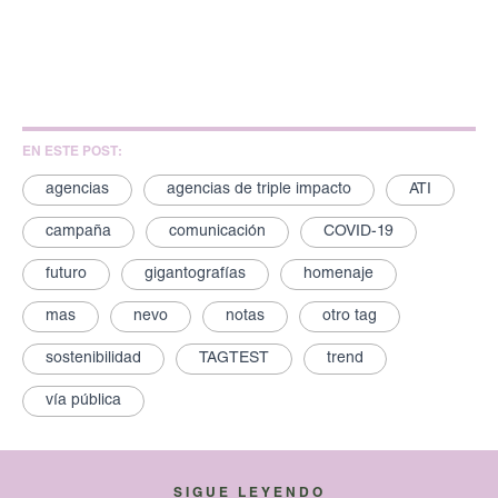
EN ESTE POST:
agencias
agencias de triple impacto
ATI
campaña
comunicación
COVID-19
futuro
gigantografías
homenaje
mas
nevo
notas
otro tag
sostenibilidad
TAGTEST
trend
vía pública
SIGUE LEYENDO