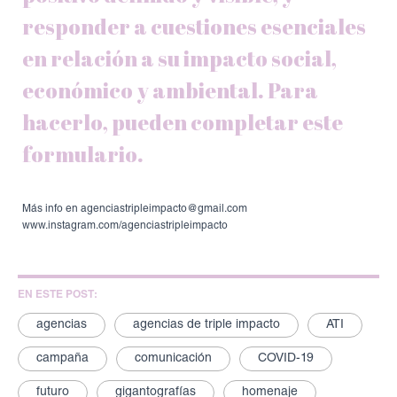
responder a cuestiones esenciales
en relación a su impacto social,
económico y ambiental. Para
hacerlo, pueden completar este
formulario.
Más info en agenciastripleimpacto@gmail.com
www.instagram.com/agenciastripleimpacto
EN ESTE POST:
agencias
agencias de triple impacto
ATI
campaña
comunicación
COVID-19
futuro
gigantografías
homenaje